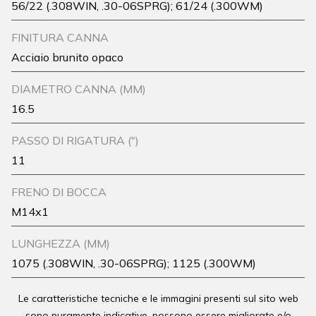
56/22 (.308WIN, .30-06SPRG); 61/24 (.300WM)
FINITURA CANNA
Acciaio brunito opaco
DIAMETRO CANNA (MM)
16.5
PASSO DI RIGATURA (")
11
FRENO DI BOCCA
M14x1
LUNGHEZZA (MM)
1075 (.308WIN, .30-06SPRG); 1125 (.300WM)
Le caratteristiche tecniche e le immagini presenti sul sito web
sono puramente indicative, possono essere migliorate e/o