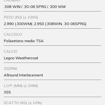
CALIBRO
.308 WIN / .30-06 SPRG / .300 WM
PESO (KG) (± 100G)
2.990 (.300WM); 2.950 (.308WIN, .30-06SPRG)
CALCIOLO
Poliuretano medio TSA
CALCIO
Legno Weathercoat
ZIGRINI
Allround Interlacement
L.O.P. (MM) (± 2MM)
355
SCATTO (KG) (± 10%)