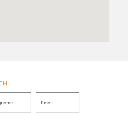
CHI
ome
*
Email
*