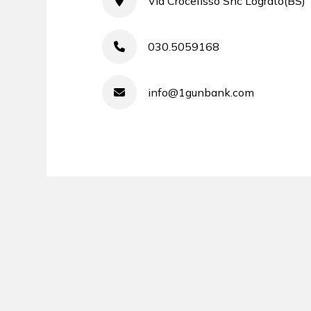
Via Crocefisso Snc Lograto(BS)
030.5059168
info@1gunbank.com