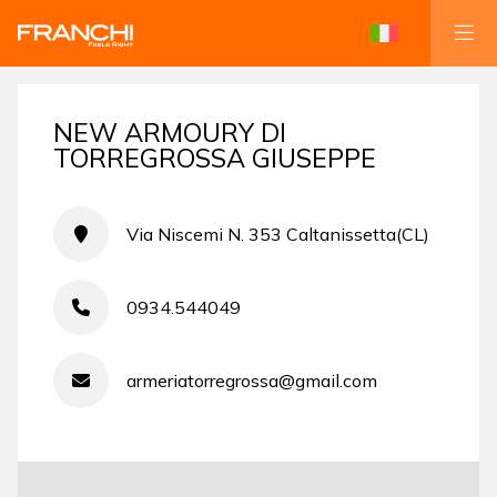
NEW ARMOURY DI
TORREGROSSA GIUSEPPE
Via Niscemi N. 353 Caltanissetta(CL)
0934.544049
armeriatorregrossa@gmail.com