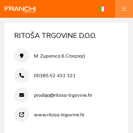
RITOŠA TRGOVINE D.O.O.
M. Zupanica 6 Croazia()
00385.52 431 321
prodaja@ritosa-trgovine.hr
www.ritosa-trgovine.hr