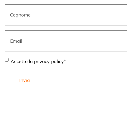
Cognome
*
Email
*
Consent
*
Accetto la privacy policy
*
LINKS
ARMI
Chi Siamo
Semiautomatici