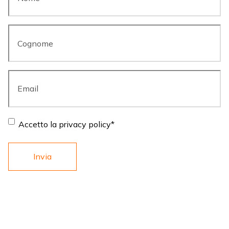
Cognome
*
Email
*
Consent
*
Accetto la privacy policy
*
LINKS
ARMI