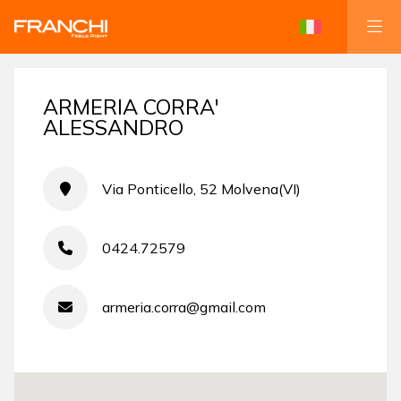
ARMERIA CORRA'
ALESSANDRO
Via Ponticello, 52 Molvena(VI)
0424.72579
armeria.corra@gmail.com