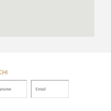
CHI
ome
*
Email
*