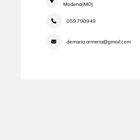
Modena(MO)
059.790949
demaria.armeria@gmail.com