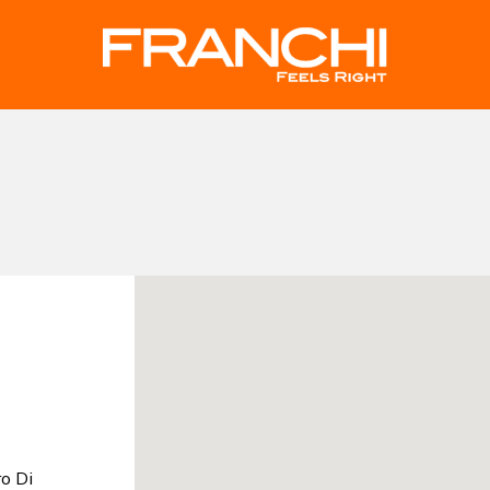
ro Di