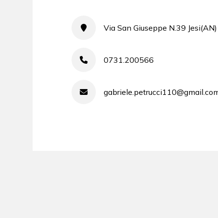
Via San Giuseppe N.39 Jesi(AN)
0731.200566
gabriele.petrucci110@gmail.co