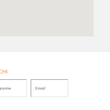
CHI
ome
*
Email
*