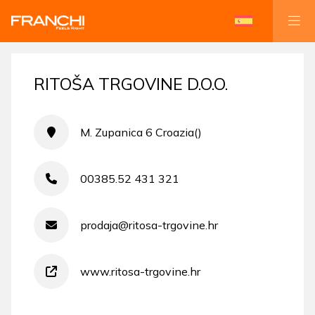
RITOŠA TRGOVINE D.O.O.
M. Zupanica 6 Croazia()
00385.52 431 321
prodaja@ritosa-trgovine.hr
www.ritosa-trgovine.hr