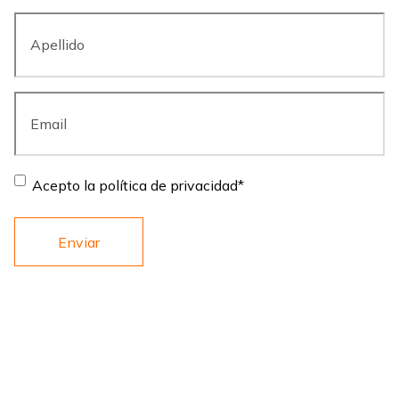
Apellido
*
Email
*
Consent
*
Acepto la política de privacidad
*
LINKS
ARMAS
Quiénes Somos
Semiautomáticas