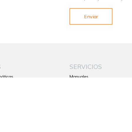
S
SERVICIOS
áticas
Manuales
ta
Garantía
Contactos
jo