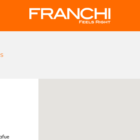
ES
afue