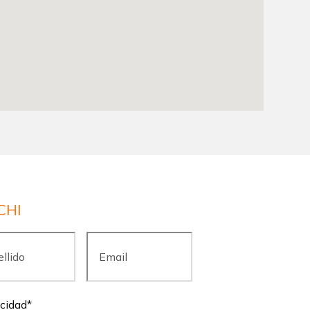
CHI
ido
*
Email
*
acidad
*