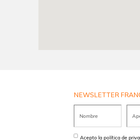
NEWSLETTER FRAN
Nombre
*
Apell
Consent
*
Acepto la política de priv