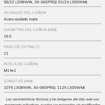
56/22 (.308WIN, .30-06SPRG); 61/24 (.300WM)
ACABADO DEL CAÑON
Acero azulado mate
DIÁMETRO DEL CAÑON (MM)
16.5
PASO DE ESTRIA (")
11
ROSCA DE CAÑON
M14x1
LONGITUD (MM)
1075 (.308WIN, .30-06SPRG); 1125 (.300WM)
Las características técnicas y las imágenes del sitio web son
meramente indicativas, pueden ser mejoradas y/o modificadas