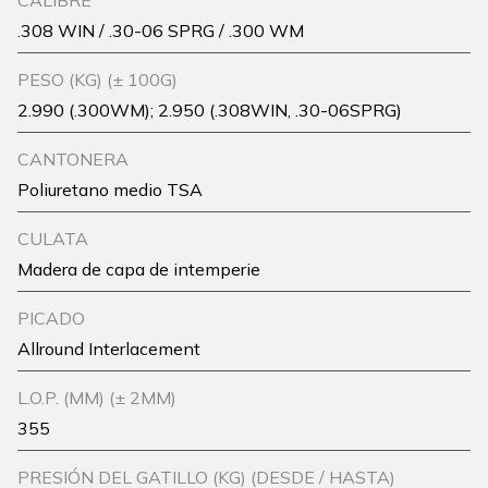
CALIBRE
.308 WIN / .30-06 SPRG / .300 WM
PESO (KG) (± 100G)
2.990 (.300WM); 2.950 (.308WIN, .30-06SPRG)
CANTONERA
Poliuretano medio TSA
CULATA
Madera de capa de intemperie
PICADO
Allround Interlacement
L.O.P. (MM) (± 2MM)
355
PRESIÓN DEL GATILLO (KG) (DESDE / HASTA)