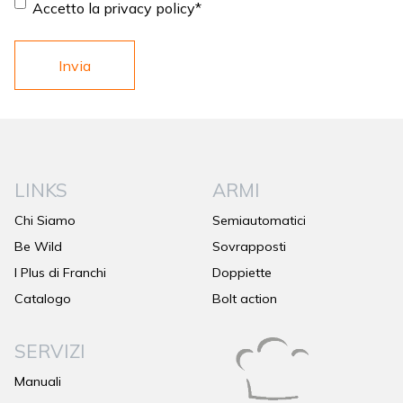
Consent
*
Accetto la privacy policy
*
LINKS
ARMI
Chi Siamo
Semiautomatici
Be Wild
Sovrapposti
I Plus di Franchi
Doppiette
Catalogo
Bolt action
SERVIZI
Manuali