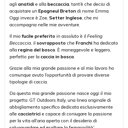
agli
anatidi
e alla
beccaccia
, tant’è che decisi di
acquistare un
Epagneul Breton
di nome Emma.
Oggi invece è Zoe,
Setter Inglese
, che mi
accompagna nelle mie avventure.
Il mio
fucile preferito
in assoluto è il
Feeling
Beccaccia
, il
sovrapposto
che
Franchi
ha dedicato
alla
regina del bosco
. È maneggevole e leggero,
perfetto per la
caccia in bosco
.
Grazie alla mia grande passione e al mio lavoro ho
comunque avuto l’opportunità di provare diverse
tipologie di caccia.
Da questa mia grande passione nasce oggi il mio
progetto:
GT Outdoors Italy
, una linea originale di
abbigliamento specifico dedicata esclusivamente
alle
cacciatrici
e capace di coniugare la passione
per la vita all’aria aperta con il desiderio di
salvaguardare ed esaltare la femminilità”.