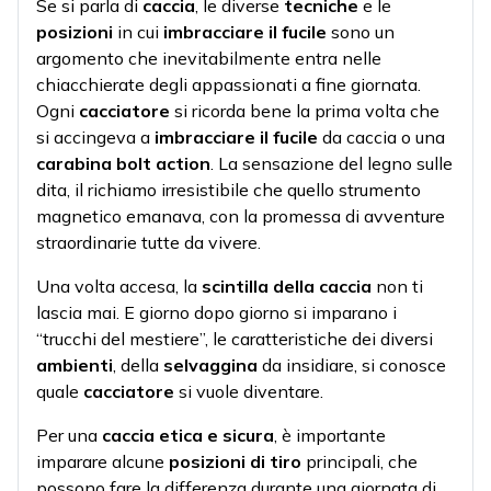
Se si parla di
caccia
, le diverse
tecniche
e le
posizioni
in cui
imbracciare il fucile
sono un
argomento che inevitabilmente entra nelle
chiacchierate degli appassionati a fine giornata.
Ogni
cacciatore
si ricorda bene la prima volta che
si accingeva a
imbracciare il fucile
da caccia o una
carabina bolt action
. La sensazione del legno sulle
dita, il richiamo irresistibile che quello strumento
magnetico emanava, con la promessa di avventure
straordinarie tutte da vivere.
Una volta accesa, la
scintilla della caccia
non ti
lascia mai. E giorno dopo giorno si imparano i
“trucchi del mestiere”, le caratteristiche dei diversi
ambienti
, della
selvaggina
da insidiare, si conosce
quale
cacciatore
si vuole diventare.
Per una
caccia etica e sicura
, è importante
imparare alcune
posizioni di tiro
principali, che
possono fare la differenza durante una giornata di