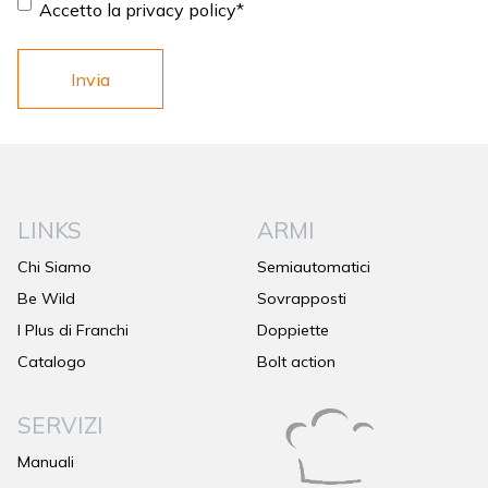
Consent
*
Accetto la privacy policy
*
LINKS
ARMI
Chi Siamo
Semiautomatici
Be Wild
Sovrapposti
I Plus di Franchi
Doppiette
Catalogo
Bolt action
SERVIZI
Manuali