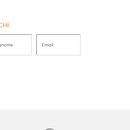
CHI
ome
*
Email
*