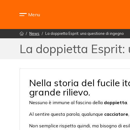
Menu
News
La doppietta Esprit: una questione di ingegno
La doppietta Esprit:
Nella storia del fucile
grande rilievo.
Nessuno è immune al fascino della
doppietta
.
Al sentire questa parola, qualunque
cacciatore
Non semplice rispetto quindi, ma bisogno di esi