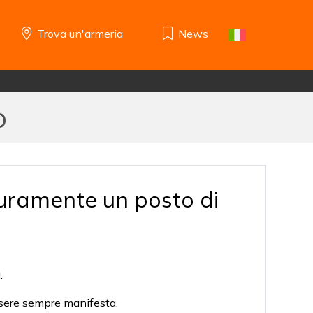
Trova un'armeria
News
o
icuramente un posto di
.
essere sempre manifesta.