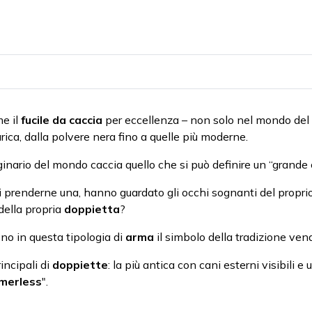
e il
fucile da caccia
per eccellenza – non solo nel mondo de
rica, dalla polvere nera fino a quelle più moderne.
inario del mondo caccia quello che si può definire un “grande 
 di prenderne una, hanno guardato gli occhi sognanti del proprio
della propria
doppietta
?
dono in questa tipologia di
arma
il simbolo della tradizione vena
incipali di
doppiette
: la più antica con cani esterni visibili 
merless
".