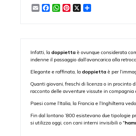
Email
Facebook
WhatsApp
Pinterest
X
Condividi
Infatti, la
doppietta
è ovunque considerata com
indenne il passaggio dall’avancarica alla retroca
Elegante e raffinata, la
doppietta
è per l’immag
Quanti giovani, freschi di licenza o in procinto
racconto delle avventure vissute in compagnia 
Paesi come l’Italia, la Francia e l’Inghilterra ve
Fin dal lontano ’800 esistevano due tipologie pr
si utilizza oggi, con cani interni invisibili o "
ham