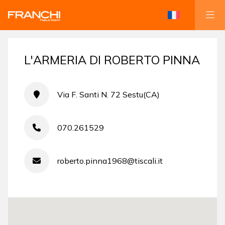
L'ARMERIA DI ROBERTO PINNA
Via F. Santi N. 72 Sestu(CA)
070.261529
roberto.pinna1968@tiscali.it