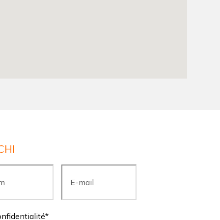
CHI
E-
mail
*
onfidentialité
*