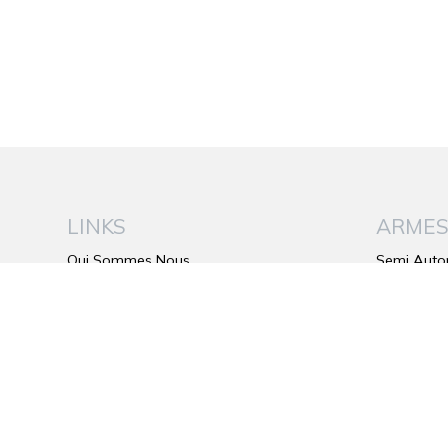
LINKS
ARME
Qui Sommes Nous
Semi Auto
Be Wild
Superposé
Le Plus de Franchi
Juxtapose
Catalogue
Carabines 