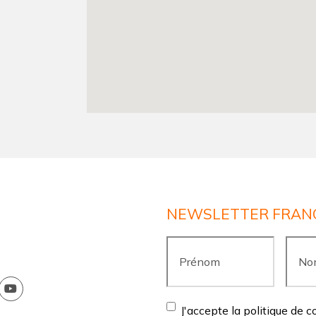
NEWSLETTER FRAN
Prénom
*
Nom
*
Consentement
*
J'accepte la politique de c