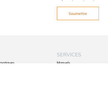
S
SERVICES
matiques
Manuels
Garantit
s
Contacts
a verrou