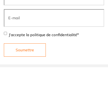
E-
mail
*
Consentement
*
J'accepte la politique de confidentialité
*
LINKS
ARMES
Qui Sommes Nous
Semi Automatiques
Be Wild
Superposé
Le Plus de Franchi
Juxtaposes