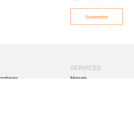
S
SERVICES
matiques
Manuels
Garantit
s
Contacts
a verrou