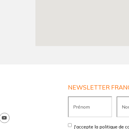
NEWSLETTER FRAN
Prénom
*
Nom
*
Consentement
*
J'accepte la politique de c