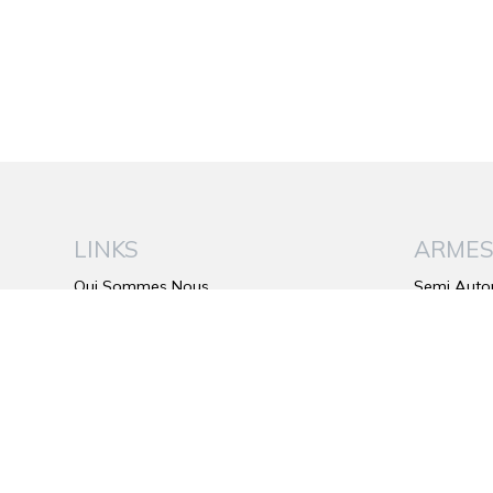
LINKS
ARME
Qui Sommes Nous
Semi Auto
Be Wild
Superposé
Le Plus de Franchi
Juxtapose
Catalogue
Carabines 