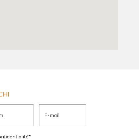
CHI
E-
mail
*
onfidentialité
*