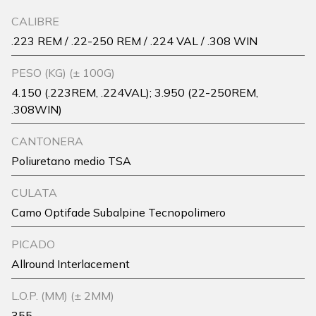
CALIBRE
.223 REM / .22-250 REM / .224 VAL / .308 WIN
PESO (KG) (± 100G)
4.150 (.223REM, .224VAL); 3.950 (22-250REM,
.308WIN)
CANTONERA
Poliuretano medio TSA
CULATA
Camo Optifade Subalpine Tecnopolimero
PICADO
Allround Interlacement
L.O.P. (MM) (± 2MM)
355