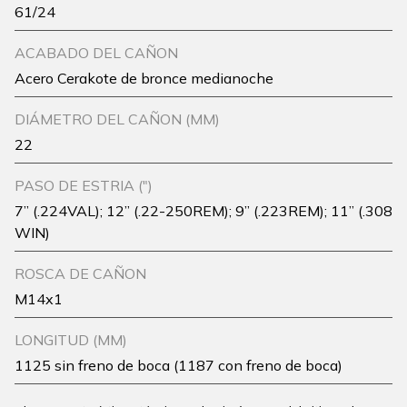
61/24
ACABADO DEL CAÑON
Acero Cerakote de bronce medianoche
DIÁMETRO DEL CAÑON (MM)
22
PASO DE ESTRIA (")
7” (.224VAL); 12” (.22-250REM); 9” (.223REM); 11” (.308
WIN)
ROSCA DE CAÑON
M14x1
LONGITUD (MM)
1125 sin freno de boca (1187 con freno de boca)