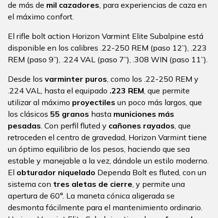
de más de
mil cazadores
, para experiencias de caza en
el máximo confort.
El rifle bolt action Horizon Varmint Elite Subalpine está
disponible en los calibres .22-250 REM (paso 12”), .223
REM (paso 9”), .224 VAL (paso 7”), .308 WIN (paso 11”).
Desde los
varminter puros
, como los .22-250 REM y
.224 VAL, hasta el equipado
.223 REM
, que permite
utilizar al máximo
proyectiles
un poco más largos, que
los clásicos
55 granos
hasta
municiones más
pesadas
. Con perfil fluted y
cañones rayados
, que
retroceden el centro de gravedad, Horizon Varmint tiene
un óptimo equilibrio de los pesos, haciendo que sea
estable y manejable a la vez, dándole un estilo moderno.
El
obturador niquelado
Dependa Bolt es fluted, con un
sistema con
tres aletas de cierre
, y permite una
apertura de 60°. La maneta cónica aligerada se
desmonta fácilmente para el mantenimiento ordinario.