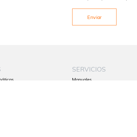
S
SERVICIOS
áticas
Manuales
ta
Garantía
Contactos
jo