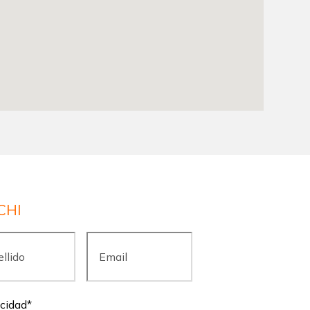
CHI
ido
*
Email
*
acidad
*