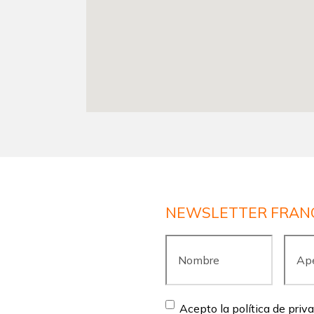
NEWSLETTER FRAN
Nombre
*
Apell
Consent
*
Acepto la política de priv