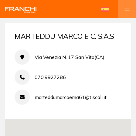
MARTEDDU MARCO E C. S.A.S
Via Venezia N. 17 San Vito(CA)
070.9927286
marteddumarcoema61@tiscali.it