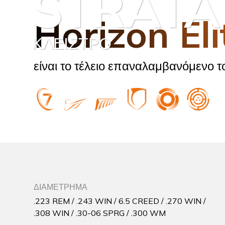
STRATA
Horizon Eli
ΚΛΕΙΣΤΡΟ
είναι το τέλειο επαναλαμβανόμενο τ
ΔΙΑΜΕΤΡΗΜΑ
.223 REM / .243 WIN / 6.5 CREED / .270 WIN /
.308 WIN / .30-06 SPRG / .300 WM