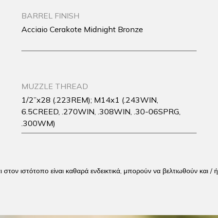
BARREL FINISH
Acciaio Cerakote Midnight Bronze
MUZZLE THREAD
1/2”x28 (.223REM); M14x1 (.243WIN,
6.5CREED, .270WIN, .308WIN, .30-06SPRG,
.300WM)
αι στον ιστότοπο είναι καθαρά ενδεικτικά, μπορούν να βελτιωθούν και