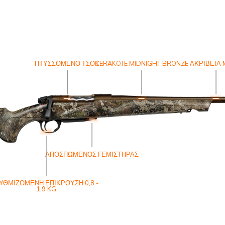
ΠΤΥΣΣΌΜΕΝΟ ΤΣΟΚ
CERAKOTE MIDNIGHT BRONZE
ΑΚΡΊΒΕΙΑ M
ΑΠΟΣΠΏΜΕΝΟΣ ΓΕΜΙΣΤΉΡΑΣ
ΥΘΜΙΖΌΜΕΝΗ ΕΠΊΚΡΟΥΣΗ 0,8 -
1,9 KG