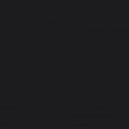
Имя
*
Фами
АС
Согласие
*
Я принимаю политику 
ИЕ
УСЛУГИ
ТОМАТЫ
Тех Документация
НТЫ
Гарантийные Обязательства
ЛКИ
Контакты