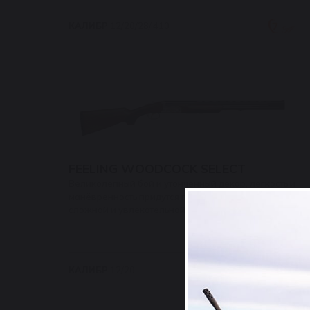
КАЛИБР
12/20/28/.410
FEELING WOODCOCK SELECT
Великолепный бой и утончённый декор, лёгкость и
манёвренность придутся по вкусу любителям
сложной и увлекательной охоты на короля лесов.
КАЛИБР
12/20