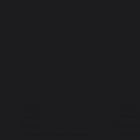
ПОДПИСЫВАЙТЕСЬ НА Н
LINKS
ОРУЖ
кто мы
ПОЛУАВ
Be Wild
БОКФЛИ
Достоинства изделий «франки»
ДВУСТВО