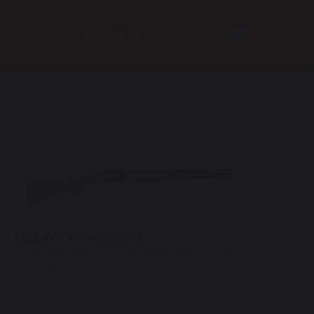
Дилеры Франки
FEELING WOODCOCK
Лёгкий и манёвренный бокфлинт, созданный для
охоты в густолесье, прекрасно покажет себя во
время охоты на вальдшнепа.