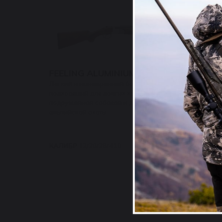
FEELING ALUMINIUM
Лёгкий и манёвренный бокфлинт, идеально
подходящий для долгих ходовых охот с
подружейной собакой и для классической
альпийской охоты.
КАЛИБР
12/20/28/.410