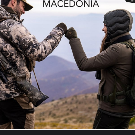
INSTINCT CATALYST
Бокфлинт «Instinct Catalyst» создан специально для
женщин.
КАЛИБР
12
NEWSLETTER FRAN