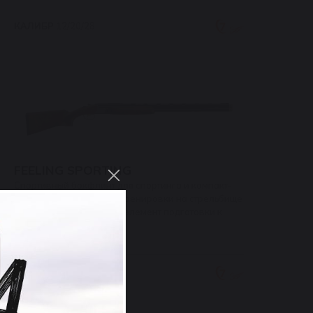
КАЛИБР
12/20/28
FEELING SPORTING
Спортивный бокфлинт для спортинга и компакт-
спортинга. Регулярные тренировки на стрельбище
в межсезонье – важный элемент подготовки к
открытию охоты.
КАЛИБР
12