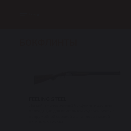
Menu
БОКФЛИНТЫ
FEELING STEEL
Лёгкий и манёвренный бокфлинт, идеально
подходящий для длительной ходовой охоты с
подружейной собакой и для классической
альпийской охоты.