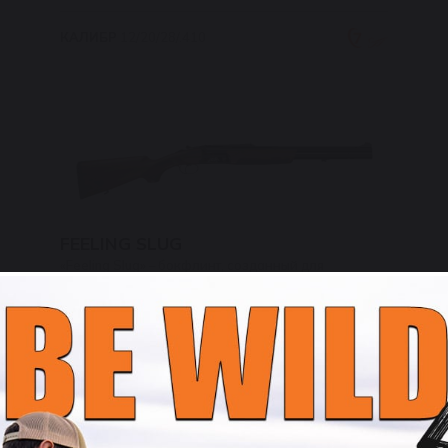
КАЛИБР
12/20/28/.410
FEELING SLUG
«Feeling Slug» – бокфлинт, созданный для
охотников, ценящих азарт и эмоции,
сопровождающие встречу с хозяином лесных
зарослей.
КАЛИБР
12