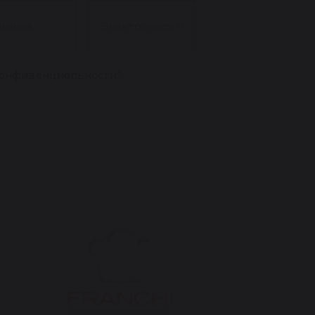
лия
*
Электронная
почта
*
конфиденциальности
*