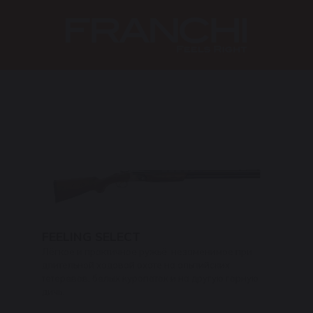
FEELING SELECT
Лёгкое и практичное ружьё, незаменимое при
длительной ходовой охоте на альпийских
тетеревов, белых куропаток и на другую горную
дичь.