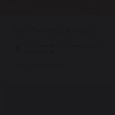
BERETTA NEW ZEALAND LTD.
146 Rockfield Road, Penrose Auckland -
Nuova Zelanda()
0064.9 571 3370