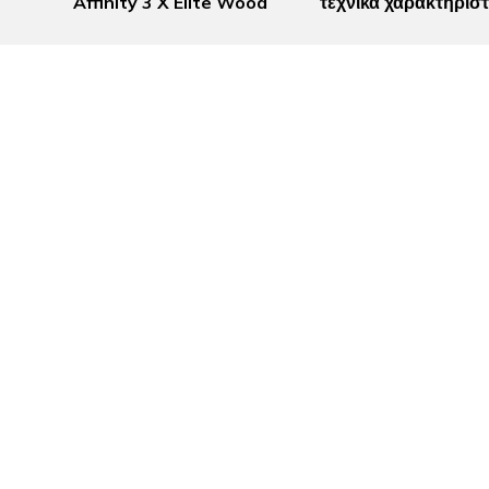
Affinity 3 X Elite Wood
τεχνικα χαρακτηριστ