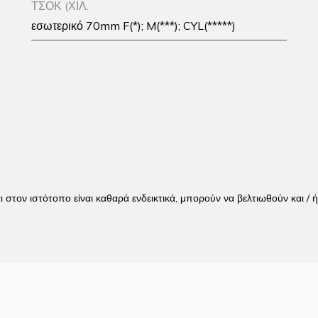
ΤΣΟΚ (ΧΙΛ.
εσωτερικό 70mm F(*); M(***); CYL(*****)
αι στον ιστότοπο είναι καθαρά ενδεικτικά, μπορούν να βελτιωθούν και