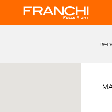
Rivend
MA