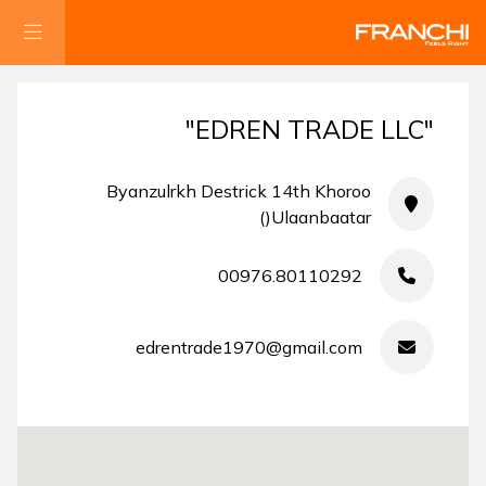
"EDREN TRADE LLC"
Byanzulrkh Destrick 14th Khoroo
Ulaanbaatar()
00976.80110292
edrentrade1970@gmail.com