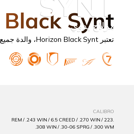
SYNT
 Black Synt
مزلاج يدوي
تعتبر Horizon Black Synt، والدة جميع بنادق Franchi، هي البندقية ذات مزلاج يدوي أسود الكاملة للصيد الانتقائي.
CALIBRO
.223 REM / .243 WIN / 6.5 CREED / .270 WIN /
.308 WIN / .30-06 SPRG / .300 WM