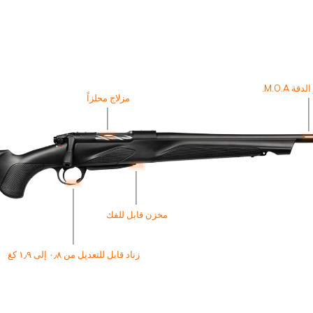
ة M.O.A.
مزلاج محلزاً
مخزن قابل للفك
زناد قابل للتعديل من ٠٫٨ إلى ١٫٩ كغ