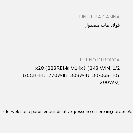
FINITURA CANNA
فولاذ مات مصقول
FRENO DI BOCCA
1/2”x28 (.223REM); M14x1 (.243 WIN,
6.5CREED, .270WIN, .308WIN, .30-06SPRG,
.300WM)
 sul sito web sono puramente indicative, possono essere migliorate e/