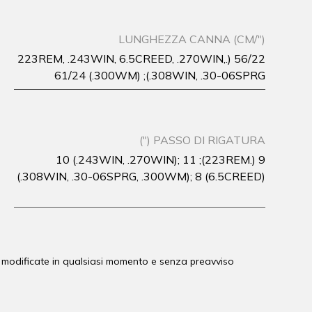
LUNGHEZZA CANNA (CM/")
56/22 (.223REM, .243WIN, 6.5CREED, .270WIN,
.308WIN, .30-06SPRG); 61/24 (.300WM)
PASSO DI RIGATURA (")
9 (.223REM); 10 (.243WIN, .270WIN); 11
(.308WIN, .30-06SPRG, .300WM); 8 (6.5CREED)
o modificate in qualsiasi momento e senza preavviso.