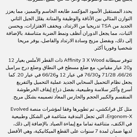
يحدد المستقبل الأسود المؤكسد طابعه الحاسم والمميز، مما يعزز
التوازن المثالي بين الأناقة والوظيفة والمتانة. يقلل الجيل الثاني
الجديد من TSA تدريجيا من الارتداد، ويخفف الاهتزازات، ويحسن
الثبات، مما يجعل الدوران أنظف ونمط الضربة متناسقة. بالإضافة
إلى ذلك، وبفضل مزيج وسادة الارتداد والفاصل، يوفر مريحا
شخصيا وفوريا أكثر.
تتوفر سبطانة Affinity 3 X Wood ذات القطر الأملس بعيار 12
و20 عيار مقياس، مع ضلع مسطح في النطاق وضلع درج ببراميل
66/26، 71/28 و76/30 في عيار 12 و66/26 في عيار 20. كما
يجعل نظام التحميل السحابي الجديد عملية التحميل والتفريغ
أسرع وأكثر سلاسة وطبيعية، بفضل ذراع إيقاف الخرطوشة
المنقسم والكبير الحجم والحارس المعاد تصميمه بشكل مريح.
مثل كل فرانكشي، تم تطويرها وفقا لمؤشرات منصة Evolved
Ergonom-X، التي تجعل البندقية متناغمة في الشكل وطبيعية
في الكتف، متناغمة تماما مع إيماءة الصياد. بالإضافة إلى ذلك،
لديها ضمان لمدة 7 سنوات على القطع الميكانيكية، وهي الأفضل