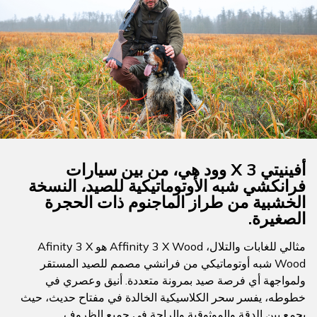
أفينيتي 3 X وود هي، من بين سيارات
فرانكشي شبه الأوتوماتيكية للصيد، النسخة
الخشبية من طراز الماجنوم ذات الحجرة
الصغيرة.
مثالي للغابات والتلال، Affinity 3 X Wood هو Afinity 3 X
Wood شبه أوتوماتيكي من فرانشي مصمم للصيد المستقر
ولمواجهة أي فرصة صيد بمرونة متعددة. أنيق وعصري في
خطوطه، يفسر سحر الكلاسيكية الخالدة في مفتاح حديث، حيث
يجمع بين الدقة والموثوقية والراحة في جميع الظروف.