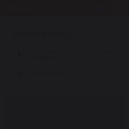
LEGNAZZI PAOLO
Via Ss. Nazzaro E Celso N. 5 Sannazzaro
De' Burg.(PV)
0382.997934