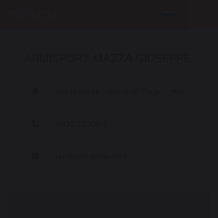
ARMISPORT MAZZA GIUSEPPE
Via Tenente Lena N. 47 Ragusa(RG)
0932.220064
armisportg@libero.it